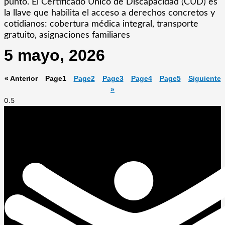
punto. El Certificado Único de Discapacidad (CUD) es
la llave que habilita el acceso a derechos concretos y
cotidianos: cobertura médica integral, transporte
gratuito, asignaciones familiares
5 mayo, 2026
« Anterior
Page
1
Page
2
Page
3
Page
4
Page
5
Siguiente
»