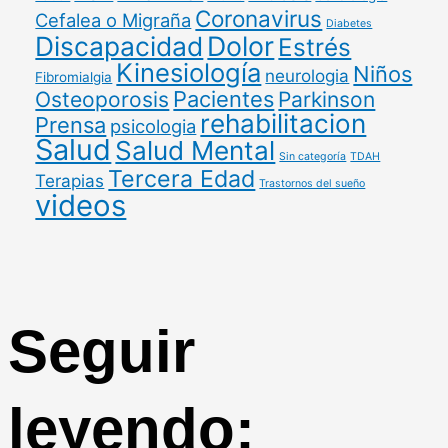
Coronavirus
Cefalea o Migraña
Diabetes
Discapacidad
Dolor
Estrés
Kinesiología
Niños
neurologia
Fibromialgia
Pacientes
Osteoporosis
Parkinson
rehabilitacion
Prensa
psicologia
Salud
Salud Mental
Sin categoría
TDAH
Tercera Edad
Terapias
Trastornos del sueño
videos
Seguir
leyendo: