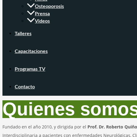
Osteoporosis
Prensa
Videos
Talleres
Capacitaciones
Programas TV
Contacto
Quienes somo
Fundado en el año 2010, y dirigida por el
Prof. Dr. Roberto Quiñ
Interdisciplinaria a pacientes con enfermedades Neurológicas, C