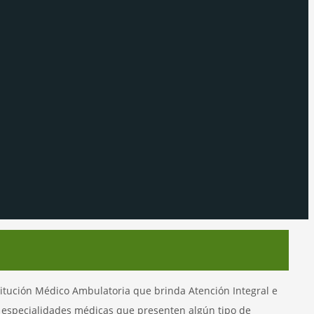
titución Médico Ambulatoria que brinda Atención Integral e
as especialidades médicas que presenten algún tipo de