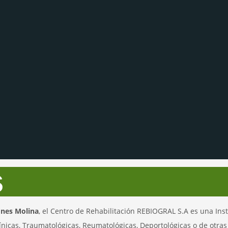
s
ones Molina
, el Centro de Rehabilitación REBIOGRAL S.A es una Ins
línicas, Traumatológicas, Reumatológicas, Deportológicas o de otr