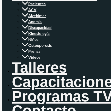
Pacientes
ACV
Alzehimer
Anemia
Discapacidad
Kinesiología
Niños
Osteoporosis
Prensa
Videos
Talleres
Capacitacion
Programas T
Contacto