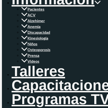
Pacientes
ACV
Alzehimer
Anemia
Discapacidad
Kinesiología
Niños
Osteoporosis
Prensa
Videos
Talleres
Capacitacion
Programas T