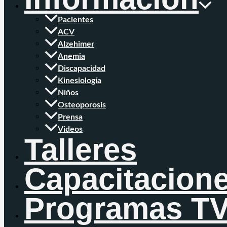
Pacientes
ACV
Alzehimer
Anemia
Discapacidad
Kinesiología
Niños
Osteoporosis
Prensa
Videos
Talleres
Capacitacion
Programas T