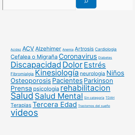
ACV
Alzehimer
Artrosis
Cardiologia
Acidez
Anemia
Coronavirus
Cefalea o Migraña
Diabetes
Discapacidad
Dolor
Estrés
Kinesiología
Niños
neurologia
Fibromialgia
Pacientes
Osteoporosis
Parkinson
rehabilitacion
Prensa
psicologia
Salud
Salud Mental
Sin categoría
TDAH
Tercera Edad
Terapias
Trastornos del sueño
videos