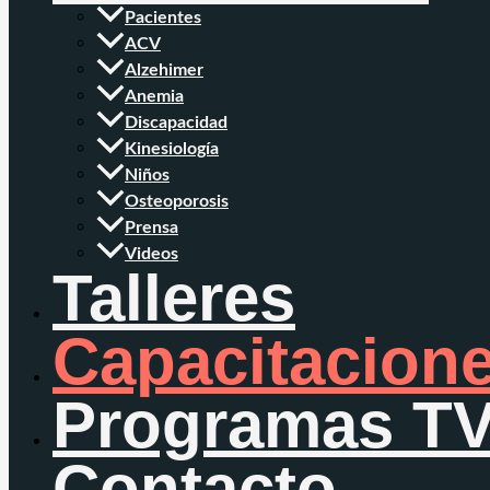
Pacientes
ACV
Alzehimer
Anemia
Discapacidad
Kinesiología
Niños
Osteoporosis
Prensa
Videos
Talleres
Capacitacion
Programas T
Contacto