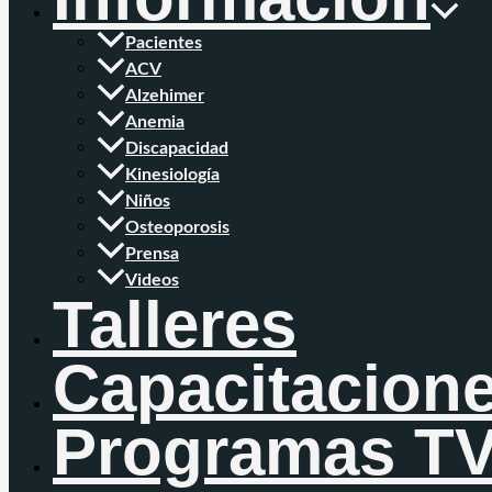
Pacientes
ACV
Alzehimer
Anemia
Discapacidad
Kinesiología
Niños
Osteoporosis
Prensa
Videos
Talleres
Capacitacion
Programas T