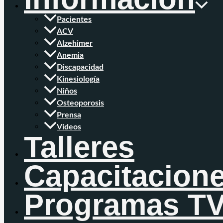
Pacientes
ACV
Alzehimer
Anemia
Discapacidad
Kinesiología
Niños
Osteoporosis
Prensa
Videos
Talleres
Capacitacion
Programas T