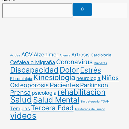
ACV
Alzehimer
Artrosis
Cardiologia
Acidez
Anemia
Coronavirus
Cefalea o Migraña
Diabetes
Discapacidad
Dolor
Estrés
Kinesiología
Niños
neurologia
Fibromialgia
Pacientes
Osteoporosis
Parkinson
rehabilitacion
Prensa
psicologia
Salud
Salud Mental
Sin categoría
TDAH
Tercera Edad
Terapias
Trastornos del sueño
videos